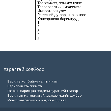
Хэрэгтэй холбоос
Барилга хот байгуулалтын яам
Барилгын хөгжлийн төв
Газрын харилцаа геодизи зураг зүйн газар
Барилгын материал үйлдвэрлэгчдийн холбоо
Монголын барилгын нэгдсэн портал