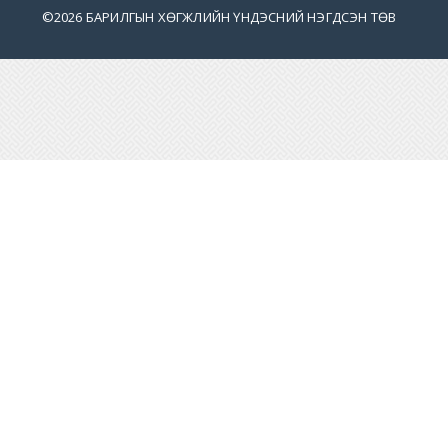
©
2026 БАРИЛГЫН ХӨГЖЛИЙН ҮНДЭСНИЙ НЭГДСЭН ТӨВ