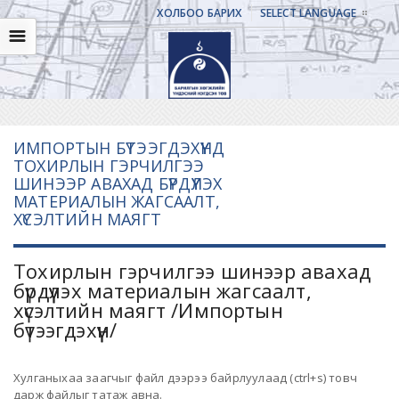
ХОЛБОО БАРИХ
SELECT LANGUAGE
☰
ИМПОРТЫН БҮТЭЭГДЭХҮҮНД
ТОХИРЛЫН ГЭРЧИЛГЭЭ
ШИНЭЭР АВАХАД БҮРДҮҮЛЭХ
МАТЕРИАЛЫН ЖАГСААЛТ,
ХҮСЭЛТИЙН МАЯГТ
Тохирлын гэрчилгээ шинээр авахад
бүрдүүлэх материалын жагсаалт,
хүсэлтийн маягт /Импортын
бүтээгдэхүүн/
Хулганыхаа заагчыг файл дээрээ байрлуулаад (ctrl+s) товч
дарж файлыг татаж авна.