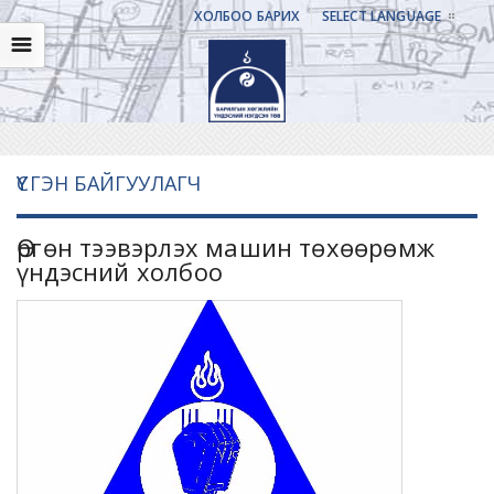
ХОЛБОО БАРИХ
SELECT LANGUAGE
☰
ҮҮСГЭН БАЙГУУЛАГЧ
Өргөн тээвэрлэх машин төхөөрөмж
үндэсний холбоо