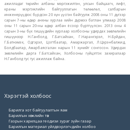
ажилладаг төрийн албаны мэргэжилтэн, улсын байцаагч, лифт,
краны мэргэжлийн байгууллагын төлөөлөл, салбарын
инженерүүдээс бүрдсэн 20 хүн үүсгэн байгуулж 2008 оны 11 дүгээр
сарын 7-ны өдөр анхны хурлаа хийн дүрмээ батлан улмаар 2008
оны 11 сарын 20-ны өдөр албан ёсоор бүртгүүлсэн. 2013 оны 4
сарын 3-ны бүх гишүүдийн хурлаар холбооны удирдах зөвлөлийн
гишүүнээр Н.Ганболд, Г.Батсайхан, Г.Нарангэрэл, Н.Буйдан,
Г.Батнэмэх, Одгэрэл, Цогтбаатар, Амаржаргал, Л.Цэрэнбалжид,
Болдбаатар, Амарбаясгалан нарын 11 хүнийг сонгосон. Удирдах
зөвлөлийн дарга Г.Батсайхан, Холбооны гүйцэтгэх захиралаар
Н.Ганболд тус тус ажиллаж байна.
Хэрэгтэй холбоос
Барилга хот байгуулалтын яам
Барилгын хөгжлийн төв
Газрын харилцаа геодизи зураг зүйн газар
Барилгын материал үйлдвэрлэгчдийн холбоо