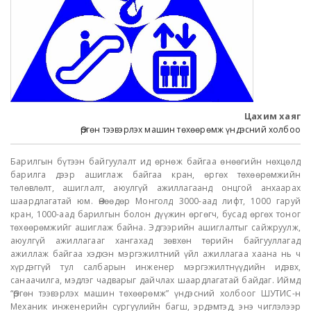
Цахим хаяг
Өргөн тээвэрлэх машин төхөөрөмж үндэсний холбоо
Барилгын бүтээн байгуулалт ид өрнөж байгаа өнөөгийн нөхцөлд
барилга дээр ашиглаж байгаа кран, өргөх төхөөрөмжийн
төлөвлөлт, ашиглалт, аюулгүй ажиллагаанд онцгой анхаарах
шаардлагатай юм. Өнөөдөр Монголд 3000-аад лифт, 1000 гаруй
кран, 1000-аад барилгын болон дүүжин өргөгч, бусад өргөх тоног
төхөөрөмжийг ашиглаж байна. Эдгээрийн ашиглалтыг сайжруулж,
аюулгүй ажиллагааг хангахад зөвхөн төрийн байгууллагад
ажиллаж байгаа хэдхэн мэргэжилтний үйл ажиллагаа хаана нь ч
хүрдэггүй тул салбарын инженер мэргэжилтнүүдийн идэвх,
санаачилга, мэдлэг чадварыг дайчлах шаардлагатай байдаг. Иймд
“Өргөн тээвэрлэх машин төхөөрөмж” үндэсний холбоог ШУТИС-н
Механик инженерийн сургуулийн багш, эрдэмтэд, энэ чиглэлээр