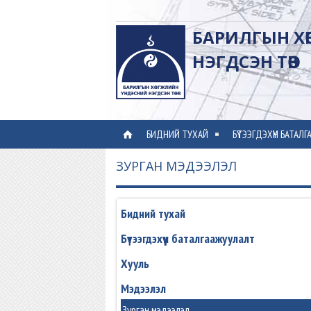
БАРИЛГЫН Х
НЭГДСЭН ТӨВ
БИДНИЙ ТУХАЙ
БҮТЭЭГДЭХҮҮН БАТАЛ
⌂
ЗУРГАН МЭДЭЭЛЭЛ
Бидний тухай
Бүтээгдэхүүн баталгаажуулалт
Хууль
Мэдээлэл
Зурган мэдээлэл