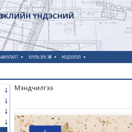
ӨГЖЛИЙН ҮНДЭСНИЙ
ГААЖУУЛАЛТ
ХУУЛЬ ЭРХ ЗҮЙ
МЭДЭЭЛЭЛ
Мэндчилгээ
￬
￬
￬
￬