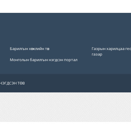
Барилгын хөгжлийн төв
Газрын харилцаа гео
газар
Монголын барилгын нэгдсэн портал
НЭГДСЭН ТӨВ