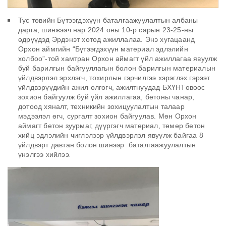
Тус төвийн Бүтээгдэхүүн баталгаажуулалтын албаны
дарга, шинжээч нар 2024 оны 10-р сарын 23-25-ны
өдрүүдэд Эрдэнэт хотод ажиллалаа. Энэ хугацаанд
Орхон аймгийн “Бүтээгдэхүүн материал эдлэлийн
холбоо”-той хамтран Орхон аймагт үйл ажиллагаа явуулж
буй барилгын байгууллагын болон барилгын материалын
үйлдвэрлэл эрхлэгч, тохирлын гэрчилгээ хэрэглэх гэрээт
үйлдвэрүүдийн ажил олгогч, ажилтнуудад БХҮНТөвөөс
зохион байгуулж буй үйл ажиллагаа, бетоны чанар,
дотоод хяналт, техникийн зохицуулалтын талаар
мэдээлэл өгч, сургалт зохион байгуулав. Мөн Орхон
аймагт бетон зуурмаг, дүүргэгч материал, төмөр бетон
хийц эдлэлийн чиглэлээр үйлдвэрлэл явуулж байгаа 8
үйлдвэрт давтан болон шинээр баталгаажуулалтын
.
үнэлгээ хийлээ