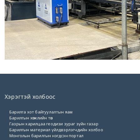
Хэрэгтэй холбоос
Барилга хот байгуулалтын яам
Барилгын хөгжлийн төв
Газрын харилцаа геодизи зураг зүйн газар
Барилгын материал үйлдвэрлэгчдийн холбоо
Монголын барилгын нэгдсэн портал