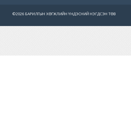
©
2026 БАРИЛГЫН ХӨГЖЛИЙН ҮНДЭСНИЙ НЭГДСЭН ТӨВ