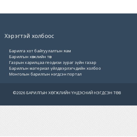
Хэрэгтэй холбоос
Барилга хот байгуулалтын яам
Барилгын хөгжлийн төв
Газрын харилцаа геодизи зураг зүйн газар
Барилгын материал үйлдвэрлэгчдийн холбоо
Монголын барилгын нэгдсэн портал
©
2026 БАРИЛГЫН ХӨГЖЛИЙН ҮНДЭСНИЙ НЭГДСЭН ТӨВ