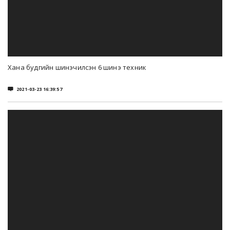
Хана будгийн шинэчилсэн 6 шинэ техник

2021-03-23 16:39:57