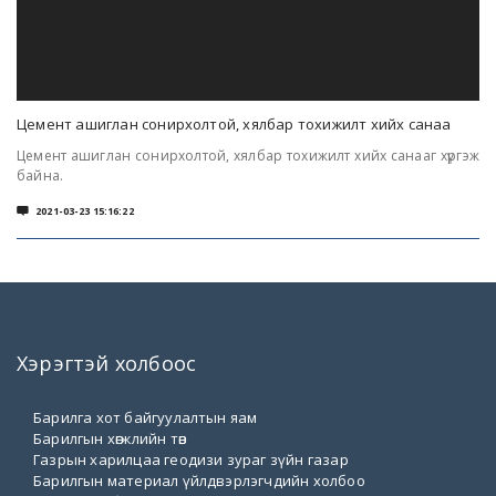
Цемент ашиглан сонирхолтой, хялбар тохижилт хийх санаа
Цемент ашиглан сонирхолтой, хялбар тохижилт хийх санааг хүргэж
байна.

2021-03-23 15:16:22
Хэрэгтэй холбоос
Барилга хот байгуулалтын яам
Барилгын хөгжлийн төв
Газрын харилцаа геодизи зураг зүйн газар
Барилгын материал үйлдвэрлэгчдийн холбоо