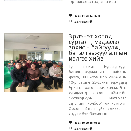
гэрчилгээгээ гардан авлаа.

2024-11-08 12:15:45

Дэлгэрэнгүй
Эрдэнэт хотод
сургалт, мэдээлэл
зохион байгуулж,
баталгаажуулалтын
үнэлгээ хийв
Тус төвийн Бүтээгдэхүүн
баталгаажуулалтын албаны
дарга, шинжээч нар 2024 оны
10-р сарын 23-25-ны өдрүүдэд
Эрдэнэт хотод ажиллалаа. Энэ
хугацаанд Орхон аймгийн
“Бүтээгдэхүүн материал
эдлэлийн холбоо”-той хамтран
Орхон аймагт үйл ажиллагаа
явуулж буй барилгын

2024-10-28 15:01:26

Дэлгэрэнгүй