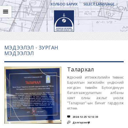
ХОЛБОО БАРИХ
SELECT LANGUAGE
☰
МЭДЭЭЛЭЛ - ЗУРГАН
МЭДЭЭЛЭЛ
Талархал
Үндэсний итгэмжлэлийн төвөөс
Барилгын хөгжлийн үндэсний
нэгдсэн төвийн Бүтээгдэхүүн
баталгаажуулалтын албаны
хамт олны ажлыг үнэлж
"Талархал"-ын бичиг гардуулж
өглөө.

2024-12-25 12:12:33

Дэлгэрэнгүй