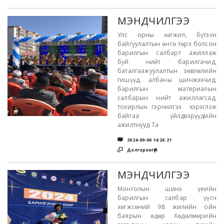
МЭНДЧИЛГЭЭ
Улс орны хөгжил, бүтээн
байгуулалтын өнгө төрх болсон
барилгын салбарт ажиллаж
буй нийт барилгачид,
баталгаажуулалтын зөвлөлийн
гишүүд, албаны шинжээчид,
барилгын материалын
салбарын нийт ажиллагсад,
тохирлын гэрчилгээ хэрэглэж
байгаа үйлдвэрүүдийн
ажилтнууд Та

2024-09-06 14:26:21

Дэлгэрэнгүй
МЭНДЧИЛГЭЭ
Монголын шинэ үеийн
барилгын салбар үүсч
хөгжсөний 98 жилийн ойн
баярын өдөр Хөдөлмөрийн