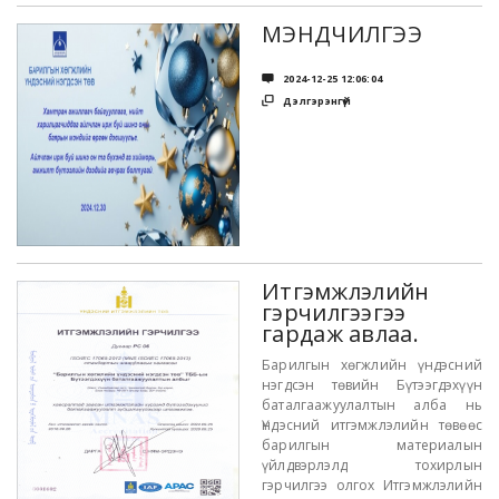
МЭНДЧИЛГЭЭ

2024-12-25 12:06:04

Дэлгэрэнгүй
Итгэмжлэлийн
гэрчилгээгээ
гардаж авлаа.
Барилгын хөгжлийн үндэсний
нэгдсэн төвийн Бүтээгдэхүүн
баталгаажуулалтын алба нь
Үндэсний итгэмжлэлийн төвөөс
барилгын материалын
үйлдвэрлэлд тохирлын
гэрчилгээ олгох Итгэмжлэлийн