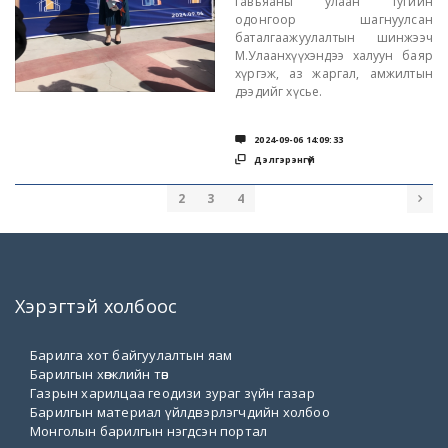
гавъяаны улаан тугийн
одонгоор шагнуулсан
баталгаажуулалтын шинжээч
М.Улаанхүүхэндээ халуун баяр
хүргэж, аз жаргал, амжилтын
дээдийг хүсье.

2024-09-06 14:09:33

Дэлгэрэнгүй
2
3
4

Хэрэгтэй холбоос
Барилга хот байгуулалтын яам
Барилгын хөгжлийн төв
Газрын харилцаа геодизи зураг зүйн газар
Барилгын материал үйлдвэрлэгчдийн холбоо
Монголын барилгын нэгдсэн портал