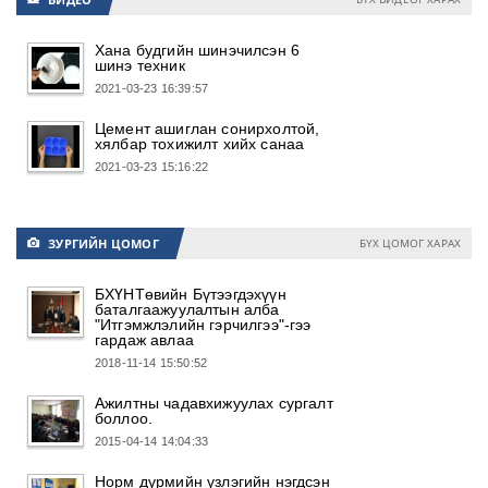
Хана будгийн шинэчилсэн 6
шинэ техник
2021-03-23 16:39:57
Цемент ашиглан сонирхолтой,
хялбар тохижилт хийх санаа
2021-03-23 15:16:22
ЗУРГИЙН ЦОМОГ
БҮХ ЦОМОГ ХАРАХ
📷
БХҮНТөвийн Бүтээгдэхүүн
баталгаажуулалтын алба
"Итгэмжлэлийн гэрчилгээ"-гээ
гардаж авлаа
2018-11-14 15:50:52
Ажилтны чадавхижуулах сургалт
боллоо.
2015-04-14 14:04:33
Норм дүрмийн үзлэгийн нэгдсэн